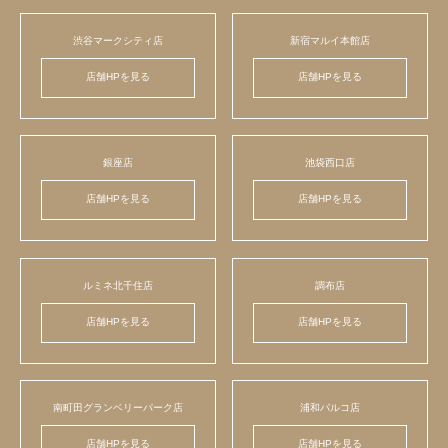
渋谷マークシティ店
新宿マルイ本館店
店舗HPを見る
店舗HPを見る
銀座店
池袋西口店
店舗HPを見る
店舗HPを見る
ルミネ北千住店
調布店
店舗HPを見る
店舗HPを見る
南町田グランベリーパーク店
浦和パルコ店
店舗HPを見る
店舗HPを見る