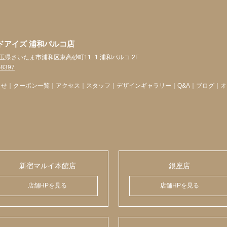
ドアイズ 浦和パルコ店
5 埼玉県さいたま市浦和区東高砂町11−1 浦和パルコ 2F
-8397
らせ
｜
クーポン一覧
｜
アクセス
｜
スタッフ
｜
デザインギャラリー
｜
Q&A
｜
ブログ
｜
オ
新宿マルイ本館店
銀座店
店舗HPを見る
店舗HPを見る