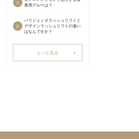
Q
着用グルーは？
パリジェンヌラッシュリフトと
Q
デザインラッシュリフトの違い
はなんですか？
chevron_right
もっと見る