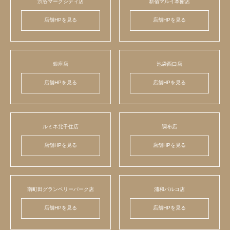
渋谷マークシティ店
新宿マルイ本館店
店舗HPを見る
店舗HPを見る
銀座店
池袋西口店
店舗HPを見る
店舗HPを見る
ルミネ北千住店
調布店
店舗HPを見る
店舗HPを見る
南町田グランベリーパーク店
浦和パルコ店
店舗HPを見る
店舗HPを見る