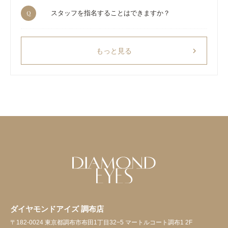
Q
スタッフを指名することはできますか？
chevron_right
もっと見る
ダイヤモンドアイズ 調布店
〒182-0024 東京都調布市布田1丁目32−5 マートルコート調布1 2F