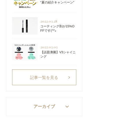
“夏の紹介キャンペーン”
2022.03.28
コーティング剤が15%O
FFです(^^♪
2022.03.03
【話題沸騰】V3シャイニ
ング
chevron_right
記事一覧を見る
keyboard_arrow_down
アーカイブ