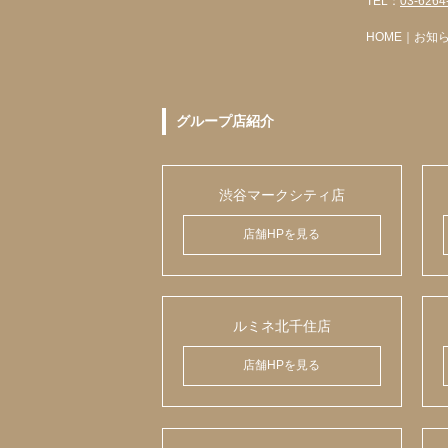
TEL：
03-6264
HOME
｜
お知
グループ店紹介
渋谷マークシティ店
店舗HPを見る
ルミネ北千住店
店舗HPを見る