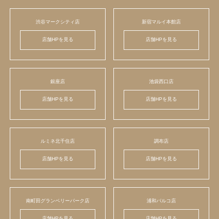
渋谷マークシティ店
新宿マルイ本館店
店舗HPを見る
店舗HPを見る
銀座店
池袋西口店
店舗HPを見る
店舗HPを見る
ルミネ北千住店
調布店
店舗HPを見る
店舗HPを見る
南町田グランベリーパーク店
浦和パルコ店
店舗HPを見る
店舗HPを見る