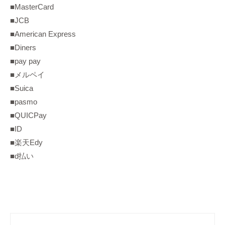
■MasterCard
■JCB
■American Express
■Diners
■pay pay
■メルペイ
■Suica
■pasmo
■QUICPay
■ID
■楽天Edy
■d払い