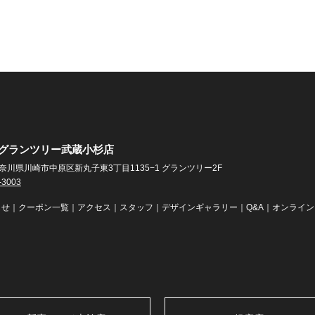
EN グランツリー武蔵小杉店
4 神奈川県川崎市中原区新丸子東3丁目1135−1 グランツリー2F
-3003
らせ
｜
クーポン一覧
｜
アクセス
｜
スタッフ
｜
デザインギャラリー
｜
Q&A
｜
オンライン