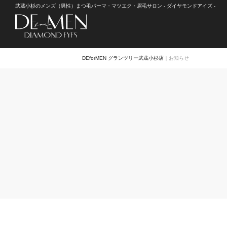
武蔵小杉のメンズ（男性）まつ毛パーマ・マツエク・眉毛サロン - ダイヤモンドアイズ -
DEforMEN グランツリー武蔵小杉店
｜
お知らせ