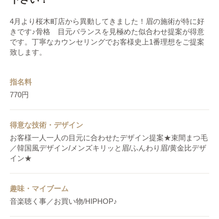
4月より桜木町店から異動してきました！眉の施術が特に好
きです♪骨格 目元バランスを見極めた似合わせ提案が得意
です。丁寧なカウンセリングでお客様史上1番理想をご提案
致します。
指名料
770円
得意な技術・デザイン
お客様一人一人の目元に合わせたデザイン提案★束間まつ毛
／韓国風デザイン/メンズキリッと眉/ふんわり眉/黄金比デザ
イン★
趣味・マイブーム
音楽聴く事／お買い物/HIPHOP♪