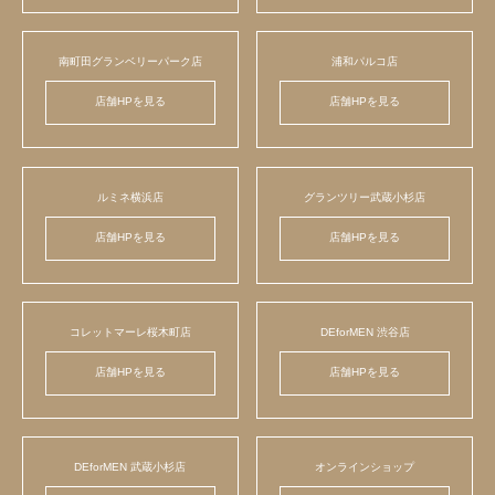
南町田グランベリーパーク店
浦和パルコ店
店舗HPを見る
店舗HPを見る
ルミネ横浜店
グランツリー武蔵小杉店
店舗HPを見る
店舗HPを見る
コレットマーレ桜木町店
DEforMEN 渋谷店
店舗HPを見る
店舗HPを見る
DEforMEN 武蔵小杉店
オンラインショップ