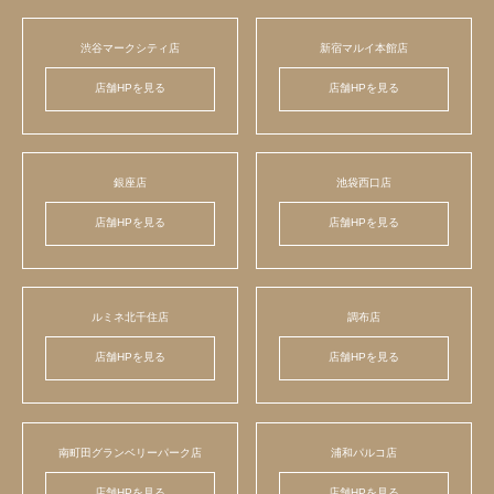
渋谷マークシティ店
新宿マルイ本館店
店舗HPを見る
店舗HPを見る
銀座店
池袋西口店
店舗HPを見る
店舗HPを見る
ルミネ北千住店
調布店
店舗HPを見る
店舗HPを見る
南町田グランベリーパーク店
浦和パルコ店
店舗HPを見る
店舗HPを見る