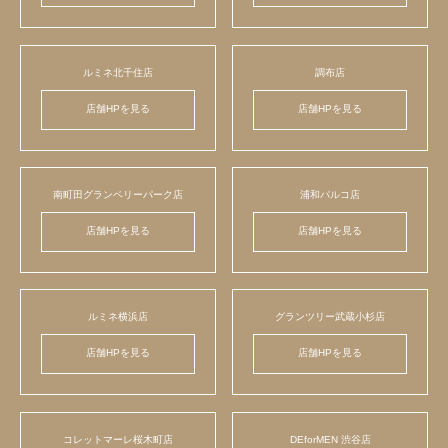
ルミネ北千住店
調布店
店舗HPを見る
店舗HPを見る
南町田グランベリーパーク店
浦和パルコ店
店舗HPを見る
店舗HPを見る
ルミネ横浜店
グランツリー武蔵小杉店
店舗HPを見る
店舗HPを見る
コレットマーレ桜木町店
DEforMEN 渋谷店