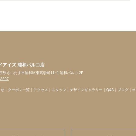
ドアイズ 浦和パルコ店
5 埼玉県さいたま市浦和区東高砂町11−1 浦和パルコ 2F
-8397
らせ
｜
クーポン一覧
｜
アクセス
｜
スタッフ
｜
デザインギャラリー
｜
Q&A
｜
ブログ
｜
オ