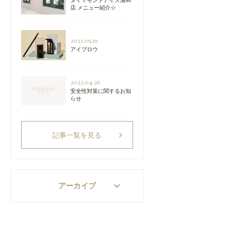
ダイヤモンドアイズ浦和
店 メニュー紹介☆
2022.05.19
アイブロウ
2022.04.26
安全性対策に関するお知
らせ
chevron_right
記事一覧を見る
keyboard_arrow_down
アーカイブ