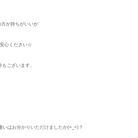
の方が持ちがいいか¨
安心ください☆
外もございます。
いはお分かりいただけましたか(>_<)？