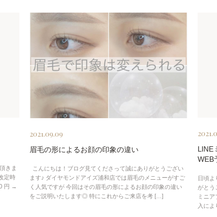
2021.
2021.09.09
LI
眉毛の形によるお顔の印象の違い
WE
て頂きま
こんにちは！ブログ見てくださって誠にありがとうござい
改定時
ます♪ ダイヤモンドアイズ浦和店では眉毛のメニューがすご
日頃よ
0 円 →
く人気ですが 今回はその眉毛の形によるお顔の印象の違い
がとう
をご説明いたします◎ 特にこれからご来店を考 […]
ミニア
入によ