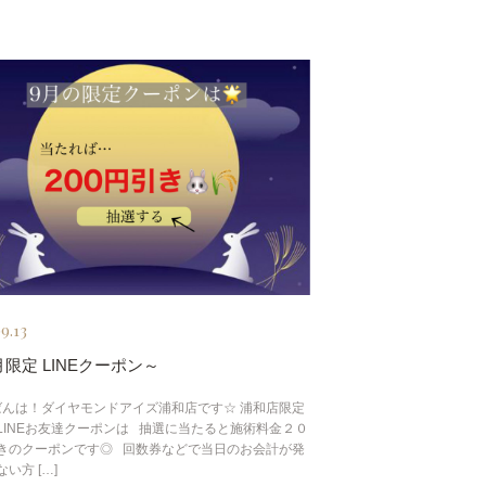
9.13
限定 LINEクーポン～
んは！ダイヤモンドアイズ浦和店です☆ 浦和店限定
LINEお友達クーポンは 抽選に当たると施術料金２０
きのクーポンです◎ 回数券などで当日のお会計が発
い方 […]