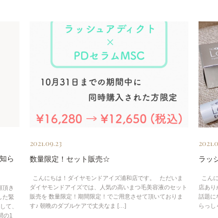
2021.09.23
2021.
知ら
数量限定！セット販売☆
ラッ
こんにちは！ダイヤモンドアイズ浦和店です。 ただいま
こんに
ダイヤモンドアイズでは、人気の高いまつ毛美容液のセット
店あり
顧頂き
販売を 数量限定！期間限定！でご用意させて頂いておりま
話題に
した緊
す♪ 朝晩のダブルケアで丈夫なま […]
らっし
まして、
間の1