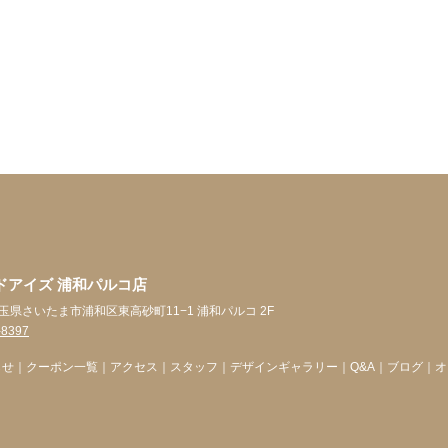
ドアイズ 浦和パルコ店
5 埼玉県さいたま市浦和区東高砂町11−1 浦和パルコ 2F
-8397
らせ
｜
クーポン一覧
｜
アクセス
｜
スタッフ
｜
デザインギャラリー
｜
Q&A
｜
ブログ
｜
オ