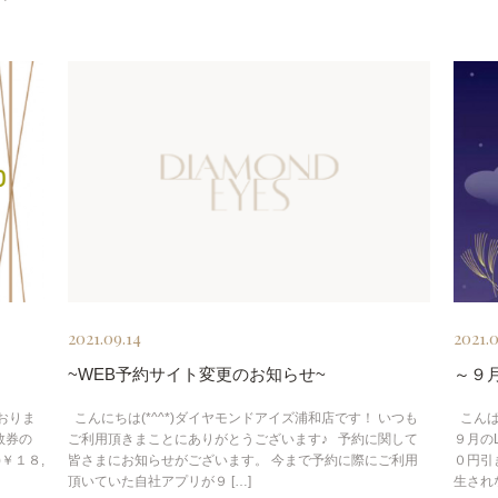
2021.09.14
2021.0
~WEB予約サイト変更のお知らせ~
～９月
こんにちは(*^^*)ダイヤモンドアイズ浦和店です！ いつも
おりま
こんば
ご利用頂きまことにありがとうございます♪ 予約に関して
数券の
９月の
皆さまにお知らせがございます。 今まで予約に際にご利用
￥１８,
０円引
頂いていた自社アプリが９ […]
生されな