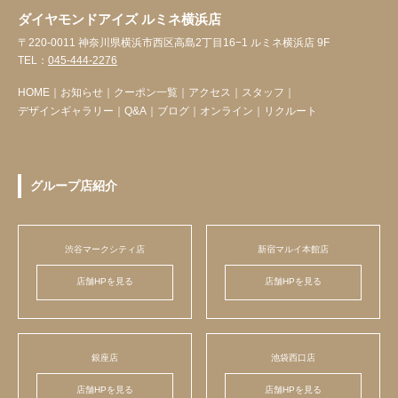
ダイヤモンドアイズ ルミネ横浜店
〒220-0011 神奈川県横浜市西区高島2丁目16−1 ルミネ横浜店 9F
TEL：
045-444-2276
HOME
｜
お知らせ
｜
クーポン一覧
｜
アクセス
｜
スタッフ
｜
デザインギャラリー
｜
Q&A
｜
ブログ
｜
オンライン
｜
リクルート
グループ店紹介
渋谷マークシティ店
新宿マルイ本館店
店舗HPを見る
店舗HPを見る
銀座店
池袋西口店
店舗HPを見る
店舗HPを見る