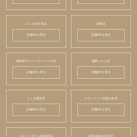
ルミネ北千住店
調布店
店舗HPを見る
店舗HPを見る
南町田グランベリーパーク店
浦和パルコ店
店舗HPを見る
店舗HPを見る
ルミネ横浜店
グランツリー武蔵小杉店
店舗HPを見る
店舗HPを見る
コレットマーレ桜木町店
DEforMEN 渋谷店