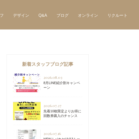
フ
デザイン
Q&A
ブログ
オンライン
リクルート
新着スタッフブログ記事
2026.08.03
8月LINE紹介割キャンペ
ーン
2026.07.27
先着10枚限定よりお得に
回数券購入のチャンス
2026.07.16