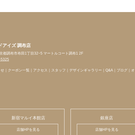
ドアイズ 調布店
4 東京都調布市布田1丁目32−5 マートルコート調布1 2F
-5325
らせ
｜
クーポン一覧
｜
アクセス
｜
スタッフ
｜
デザインギャラリー
｜
Q&A
｜
ブログ
｜
オ
新宿マルイ本館店
銀座店
店舗HPを見る
店舗HPを見る