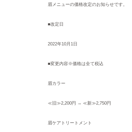
眉メニューの価格改定のお知らせです。
■
改定日
2022
年
10
月
1
日
■
変更内容※価格は全て税込
眉カラー
≪
旧≫
2,200
円
→
≪
新≫
2,750
円
眉ケアトリートメント