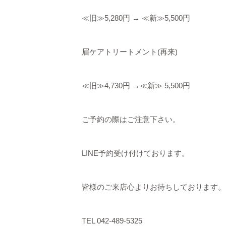
≪
旧≫
5,280
円
→
≪
新≫
5,500
円
眉ケアトリートメント
(
再来
)
≪
旧≫
4,730
円
→
≪
新≫
5,500
円
ご予約の際はご注意下さい。
LINE
予約受け付けております。
皆様のご来店心よりお待ちしております。
TEL 042-489-5325