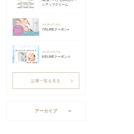
NEW！パナセUV13トー
ンアップクリーム
2026.07.09
7月LINEクーポン⭐︎
2026.06.04
6月LINEクーポン☆
chevron_right
記事一覧を見る
keyboard_arrow_down
アーカイブ