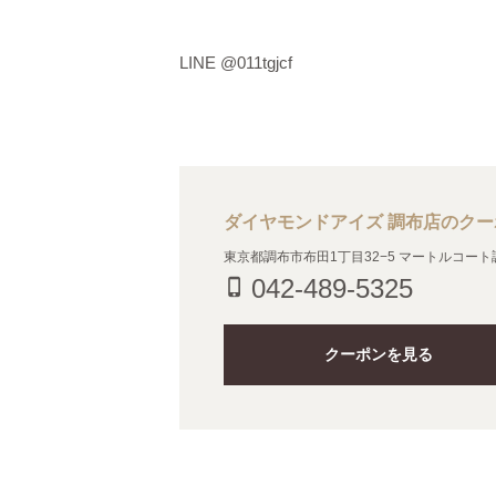
LINE @011tgjcf
ダイヤモンドアイズ 調布店のク
東京都調布市布田1丁目32−5 マートルコート調
042-489-5325
phone_iphone
クーポンを見る