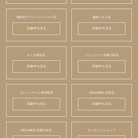
南町田グランベリーパーク店
浦和パルコ店
店舗HPを見る
店舗HPを見る
ルミネ横浜店
グランツリー武蔵小杉店
店舗HPを見る
店舗HPを見る
コレットマーレ桜木町店
DEforMEN 渋谷店
店舗HPを見る
店舗HPを見る
DEforMEN 武蔵小杉店
オンラインショップ