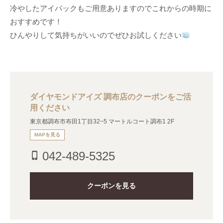
冷やしたアイパックもご用意ありますのでこれからの時期に
おすすめです！
ひんやりして気持ちがいいのでぜひお試しください
ダイヤモンドアイズ 調布店のクーポンをご活
用ください
東京都調布市布田1丁目32−5 マートルコート調布1 2F
MAPを見る
042-489-5325
phone_iphone
クーポンを見る