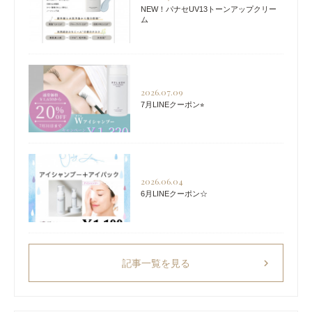
NEW！パナセUV13トーンアップクリー
ム
2026.07.09
7月LINEクーポン⭐︎
2026.06.04
6月LINEクーポン☆
chevron_right
記事一覧を見る