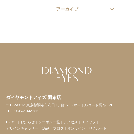
keyboard_arrow_down
アーカイブ
ダイヤモンドアイズ 調布店
〒182-0024 東京都調布市布田1丁目32−5 マートルコート調布1 2F
TEL：
042-489-5325
HOME
｜
お知らせ
｜
クーポン一覧
｜
アクセス
｜
スタッフ
｜
デザインギャラリー
｜
Q&A
｜
ブログ
｜
オンライン
｜
リクルート