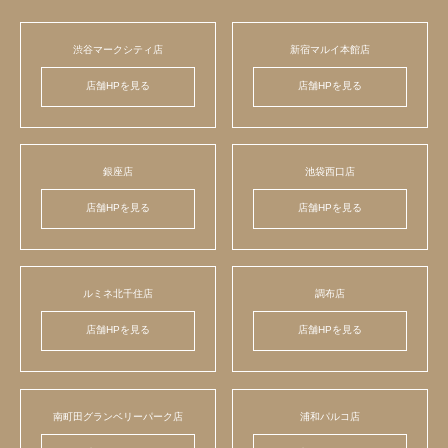
渋谷マークシティ店
新宿マルイ本館店
店舗HPを見る
店舗HPを見る
銀座店
池袋西口店
店舗HPを見る
店舗HPを見る
ルミネ北千住店
調布店
店舗HPを見る
店舗HPを見る
南町田グランベリーパーク店
浦和パルコ店