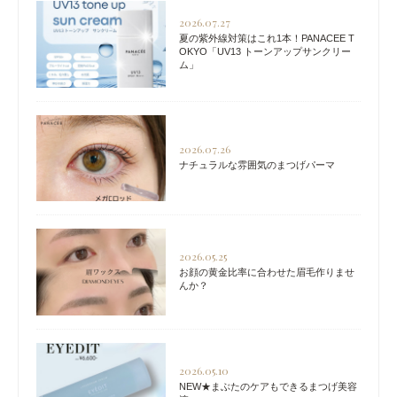
2026.07.27
夏の紫外線対策はこれ1本！PANACEE T
OKYO「UV13 トーンアップサンクリー
ム」
2026.07.26
ナチュラルな雰囲気のまつげパーマ
2026.05.25
お顔の黄金比率に合わせた眉毛作りませ
んか？
2026.05.10
NEW★まぶたのケアもできるまつげ美容