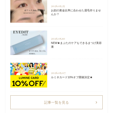
2026.05.25
お顔の黄金比率に合わせた眉毛作りませ
んか？
2026.05.10
NEW★まぶたのケアもできるまつげ美容
液
2026.05.07
ルミネカード10%オフ開催決定★
chevron_right
記事一覧を見る