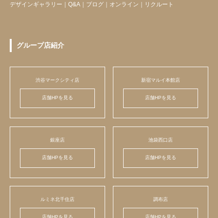
デザインギャラリー
｜
Q&A
｜
ブログ
｜
オンライン
｜
リクルート
グループ店紹介
渋谷マークシティ店
新宿マルイ本館店
店舗HPを見る
店舗HPを見る
銀座店
池袋西口店
店舗HPを見る
店舗HPを見る
ルミネ北千住店
調布店
店舗HPを見る
店舗HPを見る