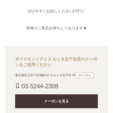
ぜひ今すぐお試しください(^O^)／
皆様のご来店お待ちしております★
ダイヤモンドアイズ ルミネ北千住店のクーポ
ンをご活用ください
東京都足立区千住旭町42−2 ルミネ北千住 6F
MAPを見る
03-5244-2308
phone_iphone
クーポンを見る