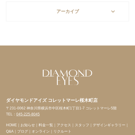
keyboard_arrow_down
アーカイブ
ダイヤモンドアイズ コレットマーレ桜木町店
〒231-0062 神奈川県横浜市中区桜木町1丁目1-7 コレットマーレ5階
TEL：
045-225-8045
HOME
｜
お知らせ
｜
料金一覧
｜
アクセス
｜
スタッフ
｜
デザインギャラリー
｜
Q&A
｜
ブログ
｜
オンライン
｜
リクルート