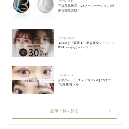
2026.05.13
正規品取扱店！V3ファンデーション4種
類を徹底比較！
2026.05.03
★5/31まで延長★ご新規様全メニュー3
0％OFFキャンペーン！
2026.04.12
人気のムーンロッド/マツパ/まつげパー
マ/束感/韓ドル
chevron_right
記事一覧を見る