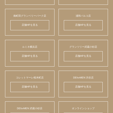
南町田グランベリーパーク店
浦和パルコ店
店舗HPを見る
店舗HPを見る
ルミネ横浜店
グランツリー武蔵小杉店
店舗HPを見る
店舗HPを見る
コレットマーレ桜木町店
DEforMEN 渋谷店
店舗HPを見る
店舗HPを見る
DEforMEN 武蔵小杉店
オンラインショップ