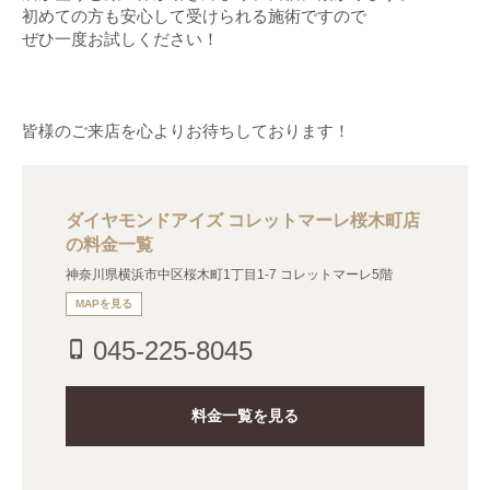
初めての方も安心して受けられる施術ですので

ぜひ一度お試しください！

皆様のご来店を心よりお待ちしております！
ダイヤモンドアイズ コレットマーレ桜木町店
の料金一覧
神奈川県横浜市中区桜木町1丁目1-7 コレットマーレ5階
MAPを見る
045-225-8045
phone_iphone
料金一覧を見る