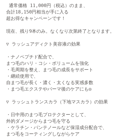
 通常価格 11,000円（税込）のまま、

合計18,150円相当が手に入る

超お得なキャンペーンです！

現在、残り9本のみ。なくなり次第終了となります。

▽ ラッシュアディクト美容液の効果

・ナノペプチド配合で、

まつ毛のハリ・コシ・ボリュームを強化

・毛周期を整え、まつ毛の成長をサポート

・継続使用で、

自まつ毛が長く・濃く・太くなる実感多数

・まつ毛エクステやパーマ後のケアにも◎

▽ ラッシュトランスカラ（下地マスカラ）の効果

・日中用のまつ毛プロテクターとして、

外的ダメージからまつ毛を守る

・ケラチン・パンテノールなど保湿成分配合で、

まつ毛をコーティングしながらケア
