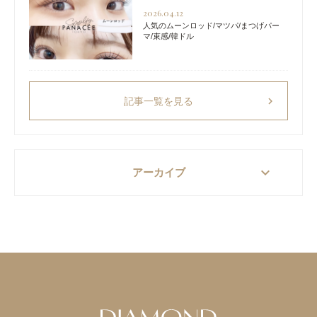
2026.04.12
人気のムーンロッド/マツパ/まつげパー
マ/束感/韓ドル
chevron_right
記事一覧を見る
keyboard_arrow_down
アーカイブ