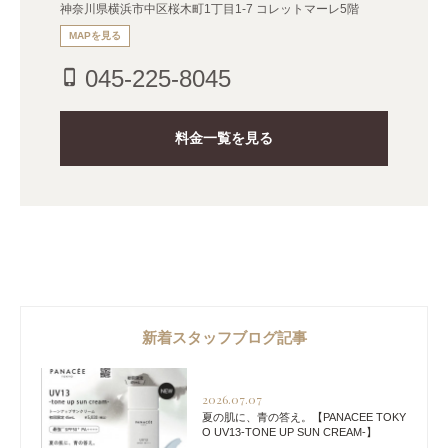
神奈川県横浜市中区桜木町1丁目1-7 コレットマーレ5階
MAPを見る
045-225-8045
phone_iphone
料金一覧を見る
新着スタッフブログ記事
2026.07.07
夏の肌に、青の答え。【PANACEE TOKY
O UV13-TONE UP SUN CREAM-】