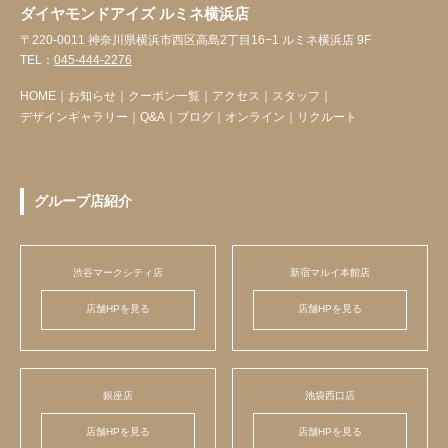
ダイヤモンドアイズ ルミネ横浜店
〒220-0011 神奈川県横浜市西区高島2丁目16−1 ルミネ横浜店 9F
TEL：
045-444-2276
HOME
｜
お知らせ
｜
クーポン一覧
｜
アクセス
｜
スタッフ
｜
デザインギャラリー
｜
Q&A
｜
ブログ
｜
オンライン
｜
リクルート
グループ店紹介
渋谷マークシティ店
新宿マルイ本館店
店舗HPを見る
店舗HPを見る
銀座店
池袋西口店
店舗HPを見る
店舗HPを見る