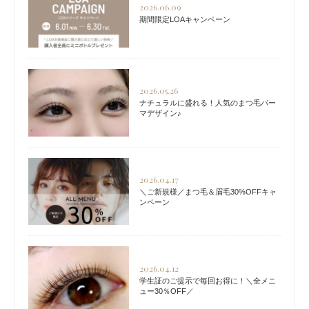
2026.06.09
期間限定LOAキャンペーン
2026.05.26
ナチュラルに盛れる！人気のまつ毛パー
マデザイン♪
2026.04.17
＼ご新規様／まつ毛＆眉毛30%OFFキャ
ンペーン
2026.04.12
学生証のご提示で毎回お得に！＼全メニ
ュー30％OFF／