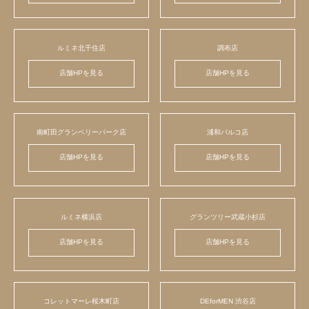
ルミネ北千住店
調布店
店舗HPを見る
店舗HPを見る
南町田グランベリーパーク店
浦和パルコ店
店舗HPを見る
店舗HPを見る
ルミネ横浜店
グランツリー武蔵小杉店
店舗HPを見る
店舗HPを見る
コレットマーレ桜木町店
DEforMEN 渋谷店