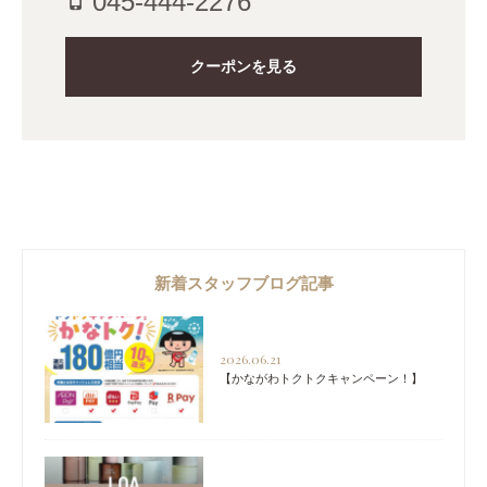
045-444-2276
phone_iphone
クーポンを見る
新着スタッフブログ記事
2026.06.21
【かながわトクトクキャンペーン！】