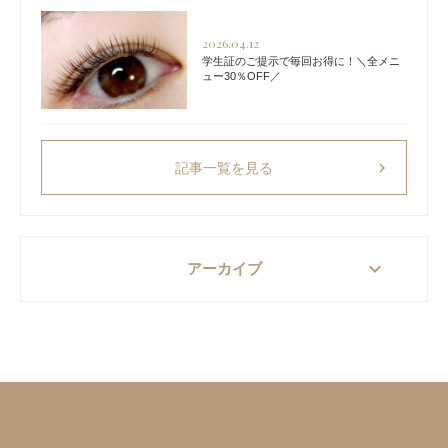
2026.04.12
学生証のご提示で毎回お得に！＼全メニ
ュー30％OFF／
chevron_right
記事一覧を見る
keyboard_arrow_down
アーカイブ