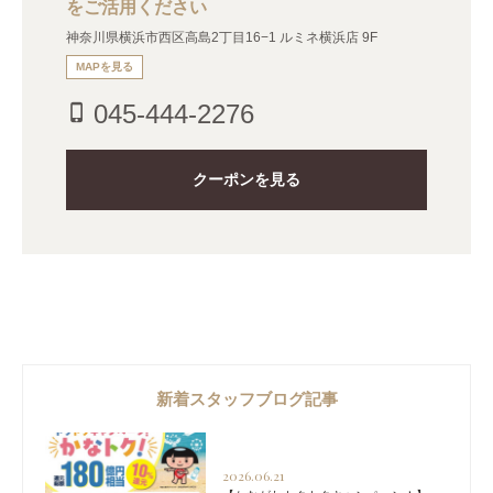
をご活用ください
神奈川県横浜市西区高島2丁目16−1 ルミネ横浜店 9F
MAPを見る
045-444-2276
phone_iphone
クーポンを見る
新着スタッフブログ記事
2026.06.21