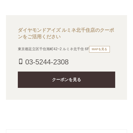
ダイヤモンドアイズ ルミネ北千住店のクーポ
ンをご活用ください
東京都足立区千住旭町42−2 ルミネ北千住 6F
MAPを見る
03-5244-2308
phone_iphone
クーポンを見る