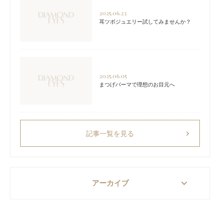
2025.06.23
耳ツボジュエリー試してみませんか？
2025.06.05
まつげパーマで理想のお目元へ
chevron_right
記事一覧を見る
keyboard_arrow_down
アーカイブ