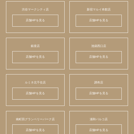
渋谷マークシティ店
新宿マルイ本館店
店舗HPを見る
店舗HPを見る
銀座店
池袋西口店
店舗HPを見る
店舗HPを見る
ルミネ北千住店
調布店
店舗HPを見る
店舗HPを見る
南町田グランベリーパーク店
浦和パルコ店
店舗HPを見る
店舗HPを見る