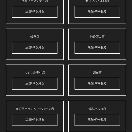
渋谷マークシティ店
新宿マルイ本館店
店舗HPを見る
店舗HPを見る
銀座店
池袋西口店
店舗HPを見る
店舗HPを見る
ルミネ北千住店
調布店
店舗HPを見る
店舗HPを見る
南町田グランベリーパーク店
浦和パルコ店
店舗HPを見る
店舗HPを見る