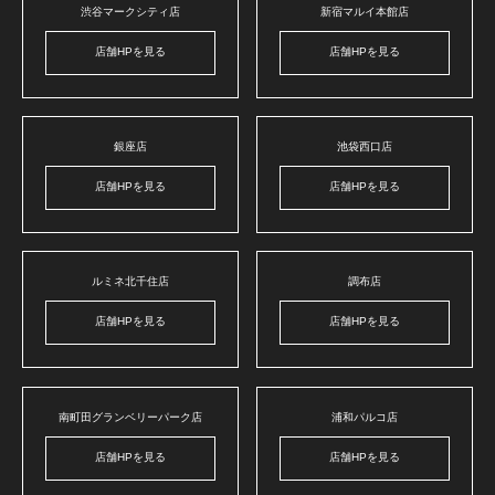
渋谷マークシティ店
新宿マルイ本館店
店舗HPを見る
店舗HPを見る
銀座店
池袋西口店
店舗HPを見る
店舗HPを見る
ルミネ北千住店
調布店
店舗HPを見る
店舗HPを見る
南町田グランベリーパーク店
浦和パルコ店
店舗HPを見る
店舗HPを見る