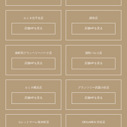
ルミネ北千住店
調布店
店舗HPを見る
店舗HPを見る
南町田グランベリーパーク店
浦和パルコ店
店舗HPを見る
店舗HPを見る
ルミネ横浜店
グランツリー武蔵小杉店
店舗HPを見る
店舗HPを見る
コレットマーレ桜木町店
DEforMEN 渋谷店